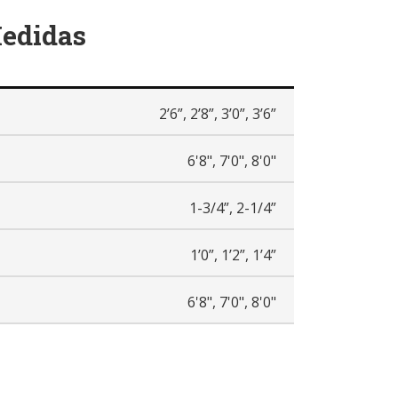
Medidas
2’6”, 2’8”, 3’0”, 3’6”
6'8", 7'0", 8'0"
1-3/4”, 2-1/4”
1’0”, 1’2”, 1’4”
6'8", 7'0", 8'0"