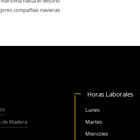
a marítima hasta el destino
ejores compañías navieras
Horas Laborales
os
Lunes
s de Madera
Martes
Miercoles